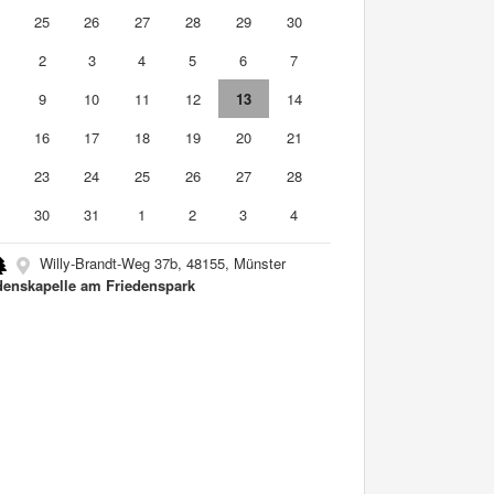
4
25
26
27
28
29
30
2
3
4
5
6
7
9
10
11
12
13
14
5
16
17
18
19
20
21
2
23
24
25
26
27
28
9
30
31
1
2
3
4
Willy-Brandt-Weg 37b, 48155, Münster
denskapelle am Friedenspark