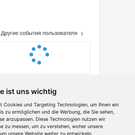
Другие события пользователя
e ist uns wichtig
 Cookies und Targeting Technologien, um Ihnen ein
nis zu ermöglichen und die Werbung, die Sie sehen,
Facebook
sse anzupassen. Diese Technologien nutzen wir
Twitter
e zu messen, um zu verstehen, woher unsere
YouTube
m unsere Website weiter zu entwickeln.