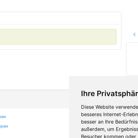
Ihre Privatsphär
Diese Website verwendet
besseres Internet-Erleb
рам
Контакты
besser an Ihre Bedürfni
орам
Оставить отзыв
außerdem, um Ergebniss
Сообщить об ошибке
Besucher kommen oder u