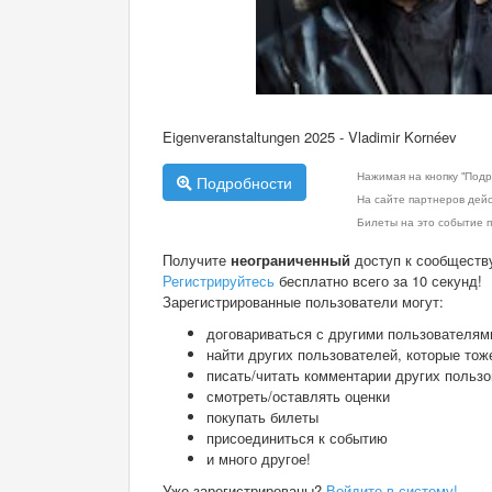
Eigenveranstaltungen 2025 - Vladimir Kornéev
Нажимая на кнопку "Подр
Подробности
На сайте партнеров дей
Билеты на это событие п
Получите
неограниченный
доступ к сообществ
Регистрируйтесь
бесплатно всего за 10 секунд!
Зарегистрированные пользователи могут:
договариваться с другими пользователям
найти других пользователей, которые тож
писать/читать комментарии других польз
смотреть/оставлять оценки
покупать билеты
присоединиться к событию
и много другое!
Уже зарегистрированы?
Войдите в систему!