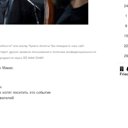
2
1
8
1
2
обности" или кнопку "Купить билеты" Вы покидаете наш сайт.
ствуют другие правила пользования и политика конфиденциальности.
2
родаются через AD ticket GmbH.
у Макис.
Frie
и
е хотят посетить это событие
ователей