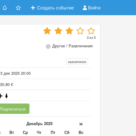
Создать событие
Войти
3
из
5
Другое / Развлечения
закончено
3 дек 2025 20:00
30,80 €
Подписаться
«
»
Декабрь 2025
н
Вт
Ср
Чт
Пт
Сб
Вс