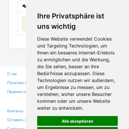
Сообщения
Ihre Privatsphäre ist
Нет данных
uns wichtig
Diese Website verwendet Cookies
und Targeting Technologien, um
Ihnen ein besseres Internet-Erlebnis
zu ermöglichen und die Werbung,
die Sie sehen, besser an Ihre
Bedürfnisse anzupassen. Diese
О нас
Партнерам
Technologien nutzen wir außerdem,
Политика конфиденциальности
Инвесторам
um Ergebnisse zu messen, um zu
Правила пользования
Пресса
verstehen, woher unsere Besucher
Медиа
kommen oder um unsere Website
weiter zu entwickeln.
Контакты
Facebook
Оставить отзыв
Twitter
Alle akzeptieren
Сообщить об ошибке
YouTube