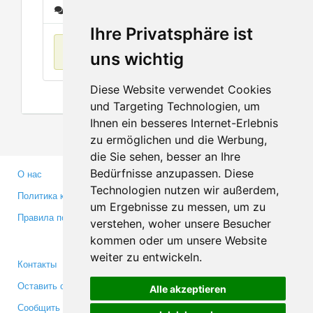
Сообщения
Ihre Privatsphäre ist
Нет данных
uns wichtig
Diese Website verwendet Cookies
und Targeting Technologien, um
Ihnen ein besseres Internet-Erlebnis
zu ermöglichen und die Werbung,
die Sie sehen, besser an Ihre
Bedürfnisse anzupassen. Diese
О нас
Партнерам
Technologien nutzen wir außerdem,
Политика конфиденциальности
Инвесторам
um Ergebnisse zu messen, um zu
Правила пользования
Пресса
verstehen, woher unsere Besucher
Медиа
kommen oder um unsere Website
weiter zu entwickeln.
Контакты
Facebook
Оставить отзыв
Twitter
Alle akzeptieren
Сообщить об ошибке
YouTube