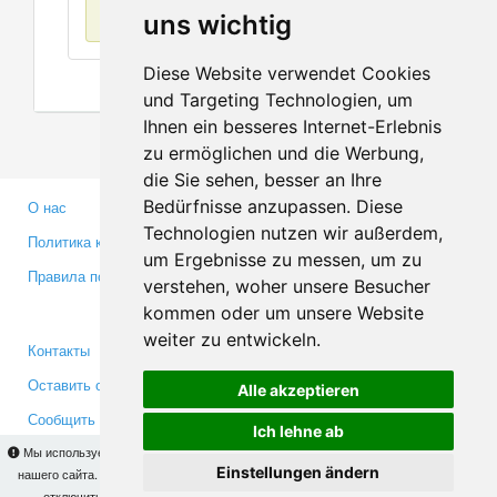
Нет данных
uns wichtig
Diese Website verwendet Cookies
und Targeting Technologien, um
Ihnen ein besseres Internet-Erlebnis
zu ermöglichen und die Werbung,
die Sie sehen, besser an Ihre
Bedürfnisse anzupassen. Diese
О нас
Партнерам
Technologien nutzen wir außerdem,
Политика конфиденциальности
Инвесторам
um Ergebnisse zu messen, um zu
Правила пользования
Пресса
verstehen, woher unsere Besucher
Медиа
kommen oder um unsere Website
weiter zu entwickeln.
Контакты
Facebook
Оставить отзыв
Twitter
Alle akzeptieren
Сообщить об ошибке
YouTube
Ich lehne ab
Google+
Мы используем cookies для того, чтобы Вы могли использовать весь функционал
Einstellungen ändern
нашего сайта. На
этой странице
Вы сможете узнать подробности и, при желании,
отключить использование cookies. Продолжая пользоваться сайтом, Вы