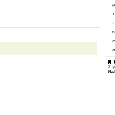
2
1
8
1
2
2
Dingo
Stad