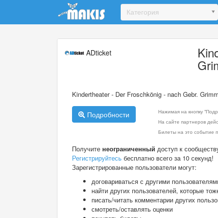
Update cookies preferences
Категория
Kin
ADticket
Gr
Kindertheater - Der Froschkönig - nach Gebr. Grim
Нажимая на кнопку "Подр
Подробности
На сайте партнеров дей
Билеты на это событие п
Получите
неограниченный
доступ к сообществ
Регистрируйтесь
бесплатно всего за 10 секунд!
Зарегистрированные пользователи могут:
договариваться с другими пользователям
найти других пользователей, которые тож
писать/читать комментарии других польз
смотреть/оставлять оценки