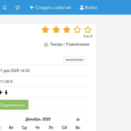
Создать событие
Войти
3
из
5
Театры / Развлечения
закончено
7 дек 2025 14:30
11,00 €
Подписаться
«
»
Декабрь 2025
н
Вт
Ср
Чт
Пт
Сб
Вс