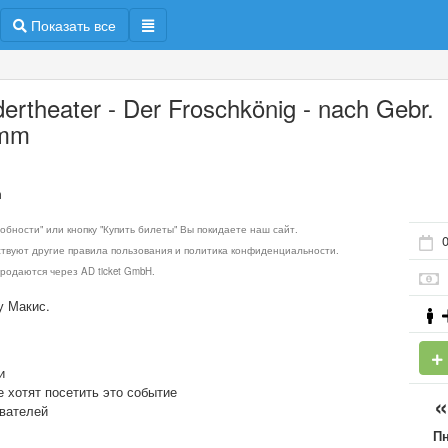
Показать все
dertheater - Der Froschkönig - nach Gebr.
imm
m
обности" или кнопку "Купить билеты" Вы покидаете наш сайт.
0
ствуют другие правила пользования и политика конфиденциальности.
родаются через AD ticket GmbH.
у Макис.
и
е хотят посетить это событие
ователей
П