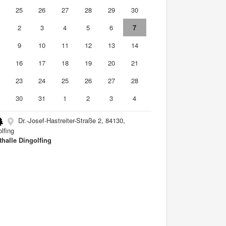
4
25
26
27
28
29
30
2
3
4
5
6
7
9
10
11
12
13
14
5
16
17
18
19
20
21
2
23
24
25
26
27
28
9
30
31
1
2
3
4
Dr.-Josef-Hastreiter-Straße 2, 84130,
lfing
thalle Dingolfing