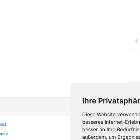
Ihre Privatsphär
Diese Website verwendet
besseres Internet-Erleb
рам
Контакты
besser an Ihre Bedürfni
орам
Оставить отзыв
außerdem, um Ergebniss