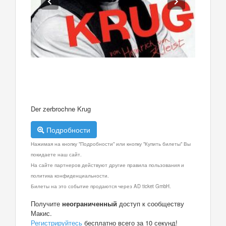
Der zerbrochne Krug
Подробности
Нажимая на кнопку "Подробности" или кнопку "Купить билеты" Вы
покидаете наш сайт.
На сайте партнеров действуют другие правила пользования и
политика конфиденциальности.
Билеты на это событие продаются через AD ticket GmbH.
Получите
неограниченный
доступ к сообществу
Макис.
Регистрируйтесь
бесплатно всего за 10 секунд!