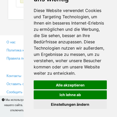
Diese Website verwendet Cookies
und Targeting Technologien, um
Ihnen ein besseres Internet-Erlebnis
zu ermöglichen und die Werbung,
die Sie sehen, besser an Ihre
Bedürfnisse anzupassen. Diese
О нас
Партнерам
Technologien nutzen wir außerdem,
Политика конфиденциальности
Инвесторам
um Ergebnisse zu messen, um zu
Правила пользования
Пресса
verstehen, woher unsere Besucher
Медиа
kommen oder um unsere Website
weiter zu entwickeln.
Контакты
Facebook
Оставить отзыв
Twitter
Alle akzeptieren
Сообщить об ошибке
YouTube
Ich lehne ab
Google+
Мы используем cookies для того, чтобы Вы могли использовать весь функционал
Einstellungen ändern
нашего сайта. На
этой странице
Вы сможете узнать подробности и, при желании,
отключить использование cookies. Продолжая пользоваться сайтом, Вы
Makis
© Copyright 2026
подтверждаете свое согласие.
OK