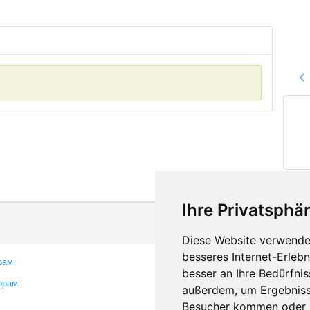
Ihre Privatsphär
Diese Website verwendet
besseres Internet-Erleb
рам
Контакты
besser an Ihre Bedürfni
орам
Оставить отзыв
außerdem, um Ergebniss
Сообщить об ошибке
Besucher kommen oder u