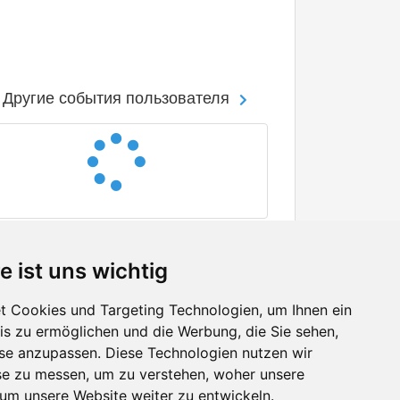
Другие события пользователя
e ist uns wichtig
 Cookies und Targeting Technologien, um Ihnen ein
nis zu ermöglichen und die Werbung, die Sie sehen,
Facebook
sse anzupassen. Diese Technologien nutzen wir
Twitter
e zu messen, um zu verstehen, woher unsere
YouTube
m unsere Website weiter zu entwickeln.