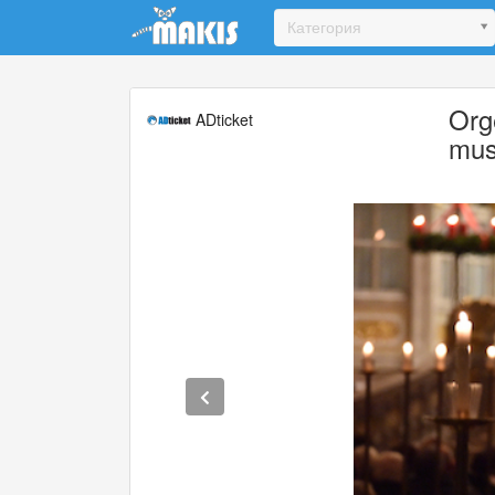
Update cookies preferences
Категория
Org
ADticket
mus