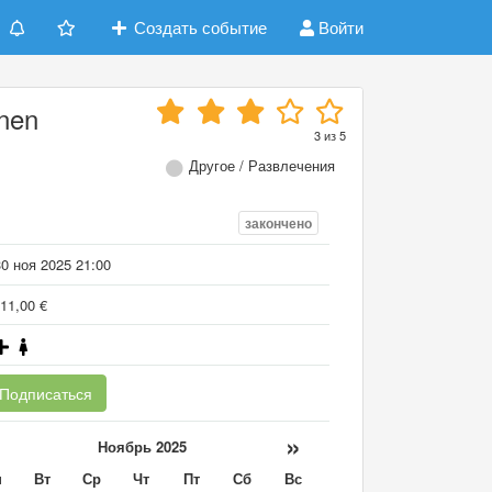
Создать событие
Войти
rnen
3
из
5
Другое / Развлечения
закончено
0 ноя 2025 21:00
11,00 €
Подписаться
«
»
Ноябрь 2025
н
Вт
Ср
Чт
Пт
Сб
Вс