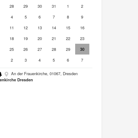
7
28
29
30
31
1
2
4
5
6
7
8
9
0
11
12
13
14
15
16
7
18
19
20
21
22
23
4
25
26
27
28
29
30
2
3
4
5
6
7
An der Frauenkirche, 01067, Dresden
enkirche Dresden