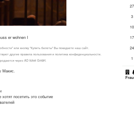
2
3
1
muss er wohnen I
1
2
обности" или кнопку "Купить билеты" Вы покидаете наш сайт.
ствуют другие правила пользования и политика конфиденциальности.
1
родаются через AD ticket GmbH.
у Макис.
Frau
и
е хотят посетить это событие
ователей