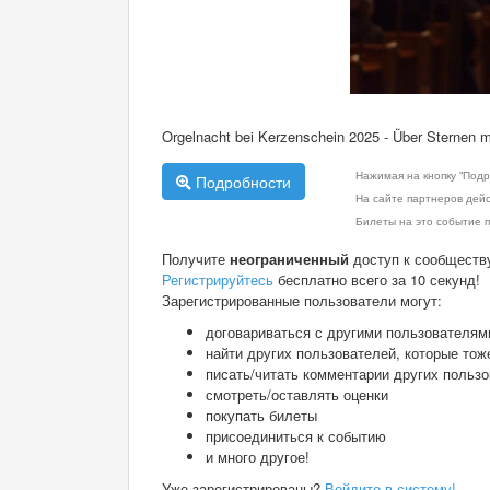
Orgelnacht bei Kerzenschein 2025 - Über Sternen 
Нажимая на кнопку "Подр
Подробности
На сайте партнеров дей
Билеты на это событие п
Получите
неограниченный
доступ к сообществ
Регистрируйтесь
бесплатно всего за 10 секунд!
Зарегистрированные пользователи могут:
договариваться с другими пользователям
найти других пользователей, которые тож
писать/читать комментарии других польз
смотреть/оставлять оценки
покупать билеты
присоединиться к событию
и много другое!
Уже зарегистрированы?
Войдите в систему!