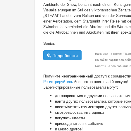
Ambiente der Show, benannt nach einem Kunstgenre
Visualisierungen im Stil des viktorianischen Zeital
„STEAM“ handelt vom Reisen und von der Sehnsucht
einer Aerostation, dem Startpunkt ihrer Reise mit d
Zwischenfall verhindert die Abreise und die Warteze
die die Akrobatinnen und Akrobaten mit ihren spek
Sonics
Нажимая на кнопку "Подр
Подробности
На сайте партнеров дей
Билеты на это событие п
Получите
неограниченный
доступ к сообществ
Регистрируйтесь
бесплатно всего за 10 секунд!
Зарегистрированные пользователи могут:
договариваться с другими пользователям
найти других пользователей, которые тож
писать/читать комментарии других польз
смотреть/оставлять оценки
покупать билеты
присоединиться к событию
и много другое!