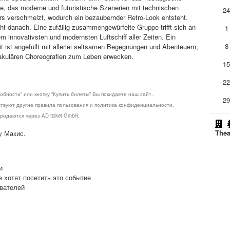
, das moderne und futuristische Szenerien mit technischen
2
ters verschmelzt, wodurch ein bezaubernder Retro-Look entsteht.
 danach. Eine zufällig zusammengewürfelte Gruppe trifft sich an
1
em innovativsten und modernsten Luftschiff aller Zeiten. Ein
8
it ist angefüllt mit allerlei seltsamen Begegnungen und Abenteuern,
takulären Choreografien zum Leben erwecken.
1
2
обности" или кнопку "Купить билеты" Вы покидаете наш сайт.
2
ствуют другие правила пользования и политика конфиденциальности.
родаются через AD ticket GmbH.
Thea
у Макис.
и
е хотят посетить это событие
ователей