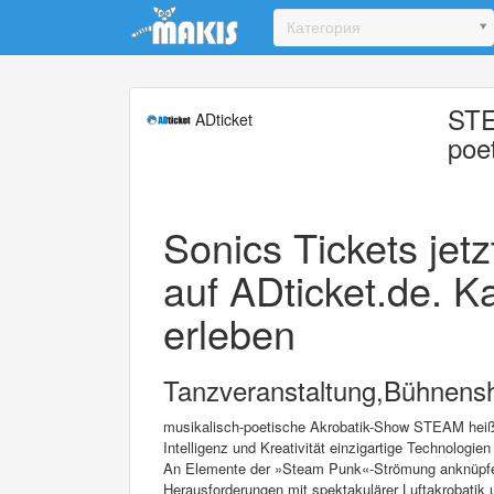
Update cookies preferences
Категория
STE
ADticket
poe
Sonics Tickets jetz
auf ADticket.de. Ka
erleben
Tanzveranstaltung,Bühnensh
musikalisch-poetische Akrobatik-Show STEAM heißt
Intelligenz und Kreativität einzigartige Technologie
An Elemente der »Steam Punk«-Strömung anknüpfen
Herausforderungen mit spektakulärer Luftakrobatik 