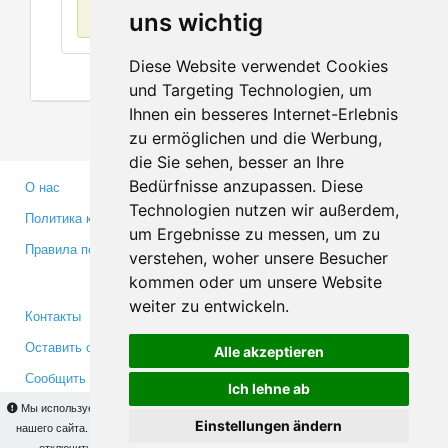
Нет данных
uns wichtig
Diese Website verwendet Cookies
und Targeting Technologien, um
Ihnen ein besseres Internet-Erlebnis
zu ermöglichen und die Werbung,
die Sie sehen, besser an Ihre
Bedürfnisse anzupassen. Diese
О нас
Партнерам
Technologien nutzen wir außerdem,
Политика конфиденциальности
Инвесторам
um Ergebnisse zu messen, um zu
Правила пользования
Пресса
verstehen, woher unsere Besucher
Медиа
kommen oder um unsere Website
weiter zu entwickeln.
Контакты
Facebook
Оставить отзыв
Twitter
Alle akzeptieren
Сообщить об ошибке
YouTube
Ich lehne ab
Google+
Мы используем cookies для того, чтобы Вы могли использовать весь функционал
Einstellungen ändern
нашего сайта. На
этой странице
Вы сможете узнать подробности и, при желании,
отключить использование cookies. Продолжая пользоваться сайтом, Вы