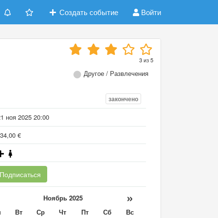
Создать событие
Войти
3
из
5
Другое / Развлечения
закончено
1 ноя 2025 20:00
34,00 €
Подписаться
«
»
Ноябрь 2025
н
Вт
Ср
Чт
Пт
Сб
Вс