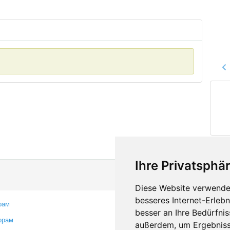
Ihre Privatsphär
Diese Website verwendet
besseres Internet-Erleb
рам
Контакты
besser an Ihre Bedürfni
орам
Оставить отзыв
außerdem, um Ergebniss