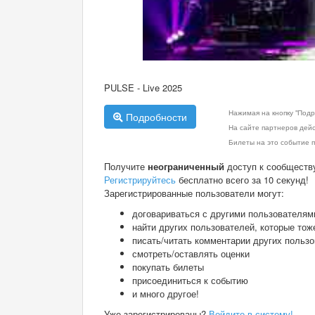
PULSE - Live 2025
Нажимая на кнопку "Подр
Подробности
На сайте партнеров дей
Билеты на это событие п
Получите
неограниченный
доступ к сообществ
Регистрируйтесь
бесплатно всего за 10 секунд!
Зарегистрированные пользователи могут:
договариваться с другими пользователям
найти других пользователей, которые тож
писать/читать комментарии других польз
смотреть/оставлять оценки
покупать билеты
присоединиться к событию
и много другое!
Уже зарегистрированы?
Войдите в систему!