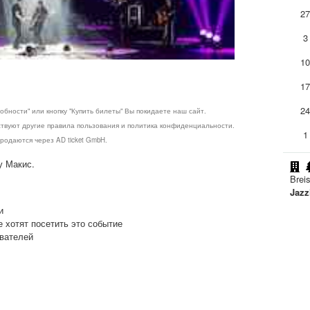
2
3
1
1
2
обности" или кнопку "Купить билеты" Вы покидаете наш сайт.
ствуют другие правила пользования и политика конфиденциальности.
1
родаются через AD ticket GmbH.
у Макис.
Brei
Jazz
и
е хотят посетить это событие
ователей