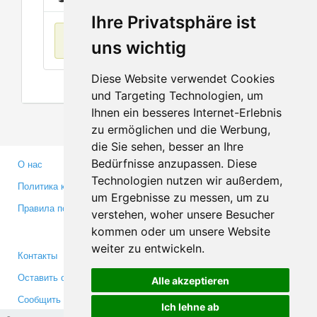
Ihre Privatsphäre ist
Нет данных
uns wichtig
Diese Website verwendet Cookies
und Targeting Technologien, um
Ihnen ein besseres Internet-Erlebnis
zu ermöglichen und die Werbung,
die Sie sehen, besser an Ihre
Bedürfnisse anzupassen. Diese
О нас
Партнерам
Technologien nutzen wir außerdem,
Политика конфиденциальности
Инвесторам
um Ergebnisse zu messen, um zu
Правила пользования
Пресса
verstehen, woher unsere Besucher
Медиа
kommen oder um unsere Website
weiter zu entwickeln.
Контакты
Facebook
Оставить отзыв
Twitter
Alle akzeptieren
Сообщить об ошибке
YouTube
Ich lehne ab