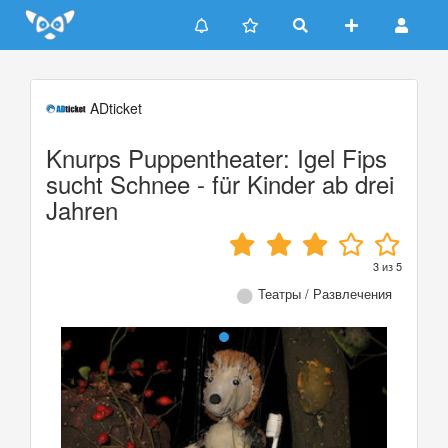
Update cookies preferences
ADticket
Knurps Puppentheater: Igel Fips
sucht Schnee - für Kinder ab drei
Jahren
3
из
5
Театры / Развлечения