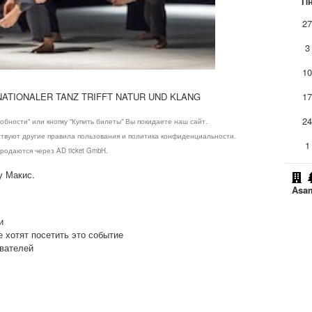
П
2
3
1
NATIONALER TANZ TRIFFT NATUR UND KLANG
1
2
обности" или кнопку "Купить билеты" Вы покидаете наш сайт.
ствуют другие правила пользования и политика конфиденциальности.
1
родаются через AD ticket GmbH.
у Макис.
Asa
и
е хотят посетить это событие
ователей