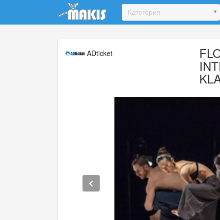
Update cookies preferences
Категория
FL
ADticket
IN
KL