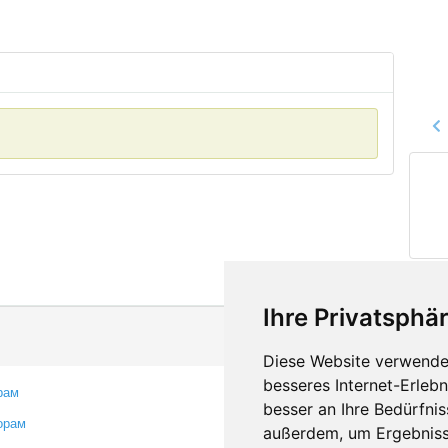
Ihre Privatsphär
Diese Website verwendet
besseres Internet-Erleb
рам
Контакты
besser an Ihre Bedürfni
орам
Оставить отзыв
außerdem, um Ergebniss