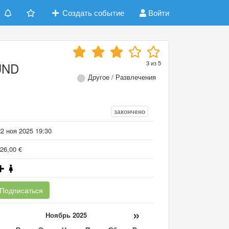
Создать событие
Войти
3
из
5
UND
Другое / Развлечения
закончено
2 ноя 2025 19:30
26,00 €
Подписаться
«
»
Ноябрь 2025