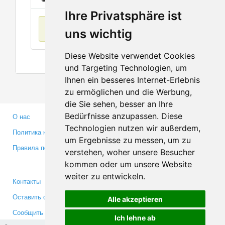
Ihre Privatsphäre ist
Нет данных
uns wichtig
Diese Website verwendet Cookies
und Targeting Technologien, um
Ihnen ein besseres Internet-Erlebnis
zu ermöglichen und die Werbung,
die Sie sehen, besser an Ihre
Bedürfnisse anzupassen. Diese
О нас
Партнерам
Technologien nutzen wir außerdem,
Политика конфиденциальности
Инвесторам
um Ergebnisse zu messen, um zu
Правила пользования
Пресса
verstehen, woher unsere Besucher
Медиа
kommen oder um unsere Website
weiter zu entwickeln.
Контакты
Facebook
Оставить отзыв
Twitter
Alle akzeptieren
Сообщить об ошибке
YouTube
Ich lehne ab