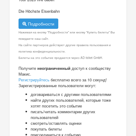
Die Höchste Eisenbahn
Подробности
Нажимая на кнопку "Подробности" или кнопку "Купить билеты" Вы
покидаете наш сайт.
На сайте партнеров действуют другие правила пользования и
политика конфиденциальности.
Билеты на это событие продаются через AD ticket GmbH.
Получите
неограниченный
доступ к сообществу
Макис.
Регистрируйтесь
бесплатно всего за 10 секунд!
Зарегистрированные пользователи могут:
договариваться с другими пользователями
найти других пользователей, которые тоже
хотят посетить это событие
писать/читать комментарии других
пользователей
смотреть/оставлять оценки
покупать билеты
присоединиться к событию