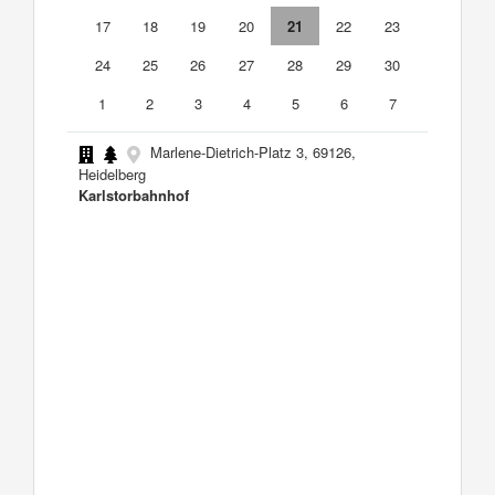
17
18
19
20
21
22
23
24
25
26
27
28
29
30
1
2
3
4
5
6
7
Marlene-Dietrich-Platz 3, 69126,
Heidelberg
Karlstorbahnhof