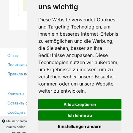
Нет данных
uns wichtig
Diese Website verwendet Cookies
und Targeting Technologien, um
Ihnen ein besseres Internet-Erlebnis
zu ermöglichen und die Werbung,
die Sie sehen, besser an Ihre
Bedürfnisse anzupassen. Diese
О нас
Партнерам
Technologien nutzen wir außerdem,
Политика конфиденциальности
Инвесторам
um Ergebnisse zu messen, um zu
Правила пользования
Пресса
verstehen, woher unsere Besucher
Медиа
kommen oder um unsere Website
weiter zu entwickeln.
Контакты
Facebook
Оставить отзыв
Twitter
Alle akzeptieren
Сообщить об ошибке
YouTube
Ich lehne ab
Google+
Мы используем cookies для того, чтобы Вы могли использовать весь функционал
Einstellungen ändern
нашего сайта. На
этой странице
Вы сможете узнать подробности и, при желании,
отключить использование cookies. Продолжая пользоваться сайтом, Вы