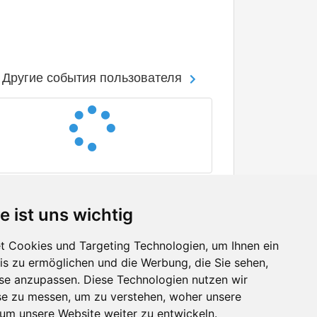
Другие события пользователя
e ist uns wichtig
 Cookies und Targeting Technologien, um Ihnen ein
nis zu ermöglichen und die Werbung, die Sie sehen,
Facebook
sse anzupassen. Diese Technologien nutzen wir
Twitter
e zu messen, um zu verstehen, woher unsere
YouTube
m unsere Website weiter zu entwickeln.