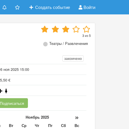
Создать событие
Войти
3
из
5
Театры / Развлечения
закончено
6 ноя 2025 15:00
5,50 €
Подписаться
«
»
Ноябрь 2025
н
Вт
Ср
Чт
Пт
Сб
Вс