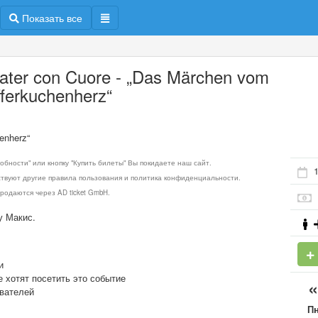
Показать все
ater con Cuore - „Das Märchen vom
fferkuchenherz“
enherz“
обности" или кнопку "Купить билеты" Вы покидаете наш сайт.
1
ствуют другие правила пользования и политика конфиденциальности.
родаются через AD ticket GmbH.
у Макис.
и
е хотят посетить это событие
ователей
П