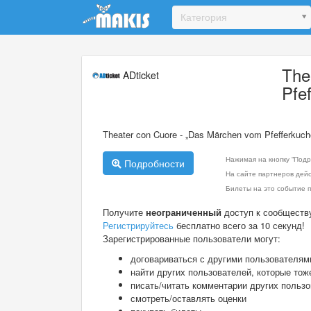
Update cookies preferences
Категория
The
ADticket
Pfe
Theater con Cuore - „Das Märchen vom Pfefferkuch
Нажимая на кнопку "Подр
Подробности
На сайте партнеров дей
Билеты на это событие п
Получите
неограниченный
доступ к сообществ
Регистрируйтесь
бесплатно всего за 10 секунд!
Зарегистрированные пользователи могут:
договариваться с другими пользователям
найти других пользователей, которые тож
писать/читать комментарии других польз
смотреть/оставлять оценки