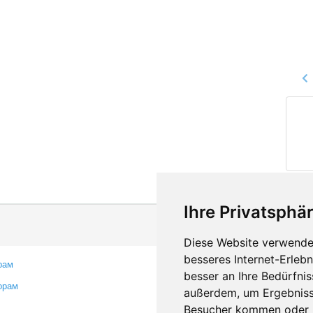
Ihre Privatsphär
Diese Website verwendet
besseres Internet-Erleb
рам
Контакты
besser an Ihre Bedürfni
орам
Оставить отзыв
außerdem, um Ergebniss
Сообщить об ошибке
Besucher kommen oder u