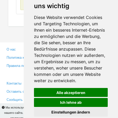
Нет данных
uns wichtig
Diese Website verwendet Cookies
und Targeting Technologien, um
Ihnen ein besseres Internet-Erlebnis
zu ermöglichen und die Werbung,
die Sie sehen, besser an Ihre
Bedürfnisse anzupassen. Diese
О нас
Партнерам
Technologien nutzen wir außerdem,
Политика конфиденциальности
Инвесторам
um Ergebnisse zu messen, um zu
Правила пользования
Пресса
verstehen, woher unsere Besucher
Медиа
kommen oder um unsere Website
weiter zu entwickeln.
Контакты
Facebook
Оставить отзыв
Twitter
Alle akzeptieren
Сообщить об ошибке
YouTube
Ich lehne ab
Google+
Мы используем cookies для того, чтобы Вы могли использовать весь функционал
Einstellungen ändern
нашего сайта. На
этой странице
Вы сможете узнать подробности и, при желании,
отключить использование cookies. Продолжая пользоваться сайтом, Вы