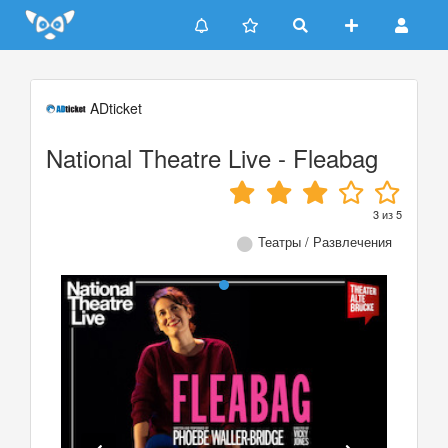
Update cookies preferences
ADticket
National Theatre Live - Fleabag
3
из
5
Театры / Развлечения