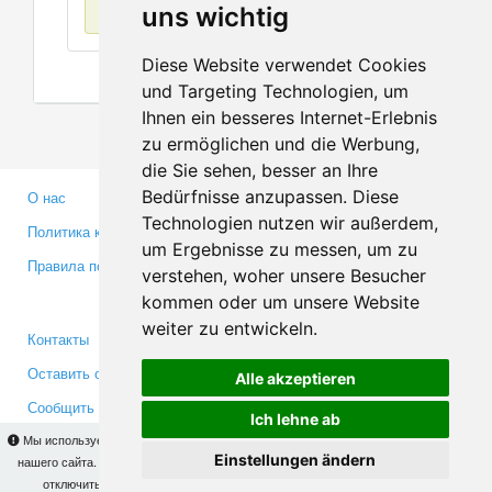
Нет данных
uns wichtig
Diese Website verwendet Cookies
und Targeting Technologien, um
Ihnen ein besseres Internet-Erlebnis
zu ermöglichen und die Werbung,
die Sie sehen, besser an Ihre
Bedürfnisse anzupassen. Diese
О нас
Партнерам
Technologien nutzen wir außerdem,
Политика конфиденциальности
Инвесторам
um Ergebnisse zu messen, um zu
Правила пользования
Пресса
verstehen, woher unsere Besucher
Медиа
kommen oder um unsere Website
weiter zu entwickeln.
Контакты
Facebook
Оставить отзыв
Twitter
Alle akzeptieren
Сообщить об ошибке
YouTube
Ich lehne ab
Google+
Мы используем cookies для того, чтобы Вы могли использовать весь функционал
Einstellungen ändern
нашего сайта. На
этой странице
Вы сможете узнать подробности и, при желании,
отключить использование cookies. Продолжая пользоваться сайтом, Вы