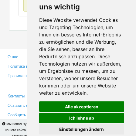
Нет данных
uns wichtig
Diese Website verwendet Cookies
und Targeting Technologien, um
Ihnen ein besseres Internet-Erlebnis
zu ermöglichen und die Werbung,
die Sie sehen, besser an Ihre
Bedürfnisse anzupassen. Diese
О нас
Партнерам
Technologien nutzen wir außerdem,
Политика конфиденциальности
Инвесторам
um Ergebnisse zu messen, um zu
Правила пользования
Пресса
verstehen, woher unsere Besucher
Медиа
kommen oder um unsere Website
weiter zu entwickeln.
Контакты
Facebook
Оставить отзыв
Twitter
Alle akzeptieren
Сообщить об ошибке
YouTube
Ich lehne ab
Google+
Мы используем cookies для того, чтобы Вы могли использовать весь функционал
Einstellungen ändern
нашего сайта. На
этой странице
Вы сможете узнать подробности и, при желании,
отключить использование cookies. Продолжая пользоваться сайтом, Вы