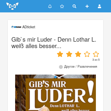
Update cookies preferences
ADticket
Gib`s mir Luder - Denn Lothar L.
weiß alles besser...
3
из
5
Другое / Развлечения