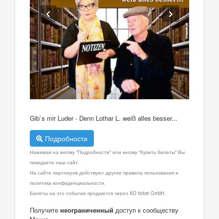
Gib`s mir Luder - Denn Lothar L. weiß alles besser...
Подробности
Нажимая на кнопку "Подробности" или кнопку "Купить билеты" Вы
покидаете наш сайт.
На сайте партнеров действуют другие правила пользования и
политика конфиденциальности.
Билеты на это событие продаются через AD ticket GmbH.
Получите
неограниченный
доступ к сообществу