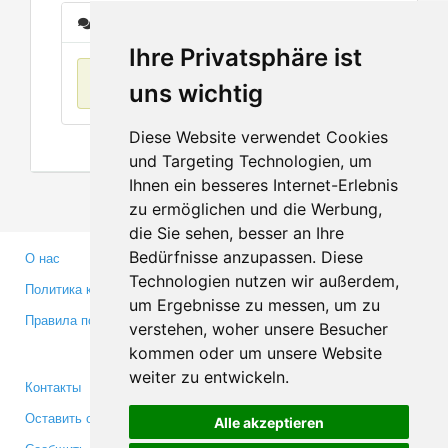
Сообщения
Ihre Privatsphäre ist
Нет данных
uns wichtig
Diese Website verwendet Cookies
und Targeting Technologien, um
Ihnen ein besseres Internet-Erlebnis
zu ermöglichen und die Werbung,
die Sie sehen, besser an Ihre
Bedürfnisse anzupassen. Diese
О нас
Партнерам
Technologien nutzen wir außerdem,
Политика конфиденциальности
Инвесторам
um Ergebnisse zu messen, um zu
Правила пользования
Пресса
verstehen, woher unsere Besucher
Медиа
kommen oder um unsere Website
weiter zu entwickeln.
Контакты
Facebook
Оставить отзыв
Twitter
Alle akzeptieren