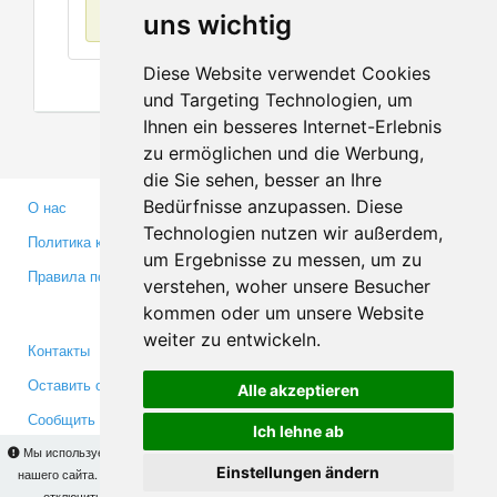
Нет данных
uns wichtig
Diese Website verwendet Cookies
und Targeting Technologien, um
Ihnen ein besseres Internet-Erlebnis
zu ermöglichen und die Werbung,
die Sie sehen, besser an Ihre
Bedürfnisse anzupassen. Diese
О нас
Партнерам
Technologien nutzen wir außerdem,
Политика конфиденциальности
Инвесторам
um Ergebnisse zu messen, um zu
Правила пользования
Пресса
verstehen, woher unsere Besucher
Медиа
kommen oder um unsere Website
weiter zu entwickeln.
Контакты
Facebook
Оставить отзыв
Twitter
Alle akzeptieren
Сообщить об ошибке
YouTube
Ich lehne ab
Google+
Мы используем cookies для того, чтобы Вы могли использовать весь функционал
Einstellungen ändern
нашего сайта. На
этой странице
Вы сможете узнать подробности и, при желании,
отключить использование cookies. Продолжая пользоваться сайтом, Вы