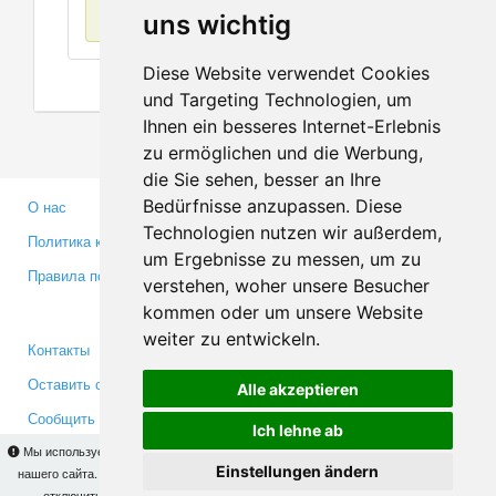
Нет данных
uns wichtig
Diese Website verwendet Cookies
und Targeting Technologien, um
Ihnen ein besseres Internet-Erlebnis
zu ermöglichen und die Werbung,
die Sie sehen, besser an Ihre
Bedürfnisse anzupassen. Diese
О нас
Партнерам
Technologien nutzen wir außerdem,
Политика конфиденциальности
Инвесторам
um Ergebnisse zu messen, um zu
Правила пользования
Пресса
verstehen, woher unsere Besucher
Медиа
kommen oder um unsere Website
weiter zu entwickeln.
Контакты
Facebook
Оставить отзыв
Twitter
Alle akzeptieren
Сообщить об ошибке
YouTube
Ich lehne ab
Google+
Мы используем cookies для того, чтобы Вы могли использовать весь функционал
Einstellungen ändern
нашего сайта. На
этой странице
Вы сможете узнать подробности и, при желании,
отключить использование cookies. Продолжая пользоваться сайтом, Вы