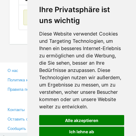
Ihre Privatsphäre ist
Нет данных
uns wichtig
Diese Website verwendet Cookies
und Targeting Technologien, um
Ihnen ein besseres Internet-Erlebnis
zu ermöglichen und die Werbung,
die Sie sehen, besser an Ihre
Bedürfnisse anzupassen. Diese
О нас
Партнерам
Technologien nutzen wir außerdem,
Политика конфиденциальности
Инвесторам
um Ergebnisse zu messen, um zu
Правила пользования
Пресса
verstehen, woher unsere Besucher
Медиа
kommen oder um unsere Website
weiter zu entwickeln.
Контакты
Facebook
Оставить отзыв
Twitter
Alle akzeptieren
Сообщить об ошибке
YouTube
Ich lehne ab