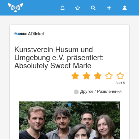
Update cookies preferences
ADticket
Kunstverein Husum und
Umgebung e.V. präsentiert:
Absolutely Sweet Marie
3
из
5
Другое / Развлечения