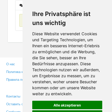
Сообщения
Ihre Privatsphäre ist
Нет данных
uns wichtig
Diese Website verwendet Cookies
und Targeting Technologien, um
Ihnen ein besseres Internet-Erlebnis
zu ermöglichen und die Werbung,
die Sie sehen, besser an Ihre
Bedürfnisse anzupassen. Diese
О нас
Партнерам
Technologien nutzen wir außerdem,
Политика конфиденциальности
Инвесторам
um Ergebnisse zu messen, um zu
Правила пользования
Пресса
verstehen, woher unsere Besucher
Медиа
kommen oder um unsere Website
weiter zu entwickeln.
Контакты
Facebook
Оставить отзыв
Twitter
Alle akzeptieren
Сообщить об ошибке
YouTube