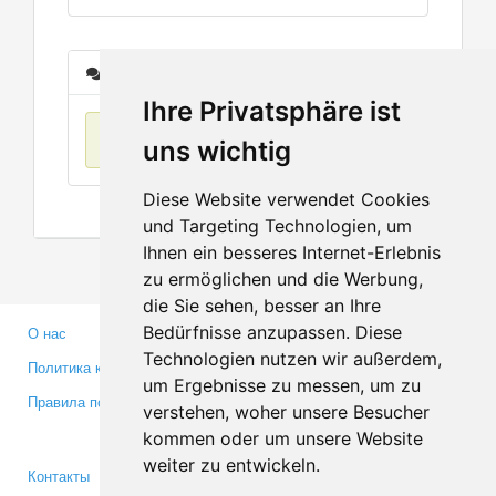
Сообщения
Ihre Privatsphäre ist
Нет данных
uns wichtig
Diese Website verwendet Cookies
und Targeting Technologien, um
Ihnen ein besseres Internet-Erlebnis
zu ermöglichen und die Werbung,
die Sie sehen, besser an Ihre
Bedürfnisse anzupassen. Diese
О нас
Партнерам
Technologien nutzen wir außerdem,
Политика конфиденциальности
Инвесторам
um Ergebnisse zu messen, um zu
Правила пользования
Пресса
verstehen, woher unsere Besucher
Медиа
kommen oder um unsere Website
weiter zu entwickeln.
Контакты
Facebook