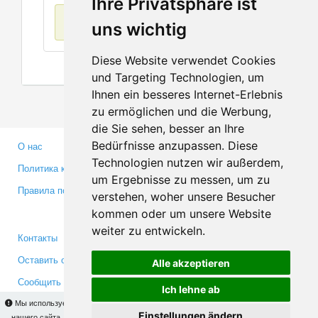
Ihre Privatsphäre ist
Нет данных
uns wichtig
Diese Website verwendet Cookies
und Targeting Technologien, um
Ihnen ein besseres Internet-Erlebnis
zu ermöglichen und die Werbung,
die Sie sehen, besser an Ihre
Bedürfnisse anzupassen. Diese
О нас
Партнерам
Technologien nutzen wir außerdem,
Политика конфиденциальности
Инвесторам
um Ergebnisse zu messen, um zu
Правила пользования
Пресса
verstehen, woher unsere Besucher
Медиа
kommen oder um unsere Website
weiter zu entwickeln.
Контакты
Facebook
Оставить отзыв
Twitter
Alle akzeptieren
Сообщить об ошибке
YouTube
Ich lehne ab
Google+
Мы используем cookies для того, чтобы Вы могли использовать весь функционал
Einstellungen ändern
нашего сайта. На
этой странице
Вы сможете узнать подробности и, при желании,