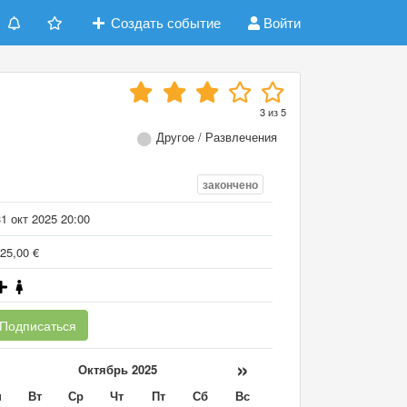
Создать событие
Войти
3
из
5
Другое / Развлечения
закончено
1 окт 2025 20:00
25,00 €
Подписаться
«
»
Октябрь 2025
н
Вт
Ср
Чт
Пт
Сб
Вс