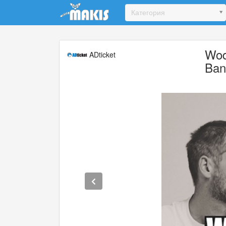
Update cookies preferences
Категория
Wod
ADticket
Ban