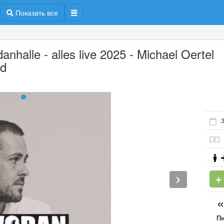
Показать все
anhalle - alles live 2025 - Michael Oertel
d
3
П