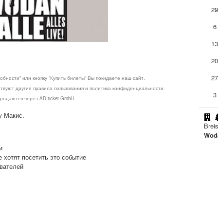
2
6
1
2
2
обности" или кнопку "Купить билеты" Вы покидаете наш сайт.
ствуют другие правила пользования и политика конфиденциальности.
3
родаются через AD ticket GmbH.
у Макис.
Brei
Woda
и
е хотят посетить это событие
ователей