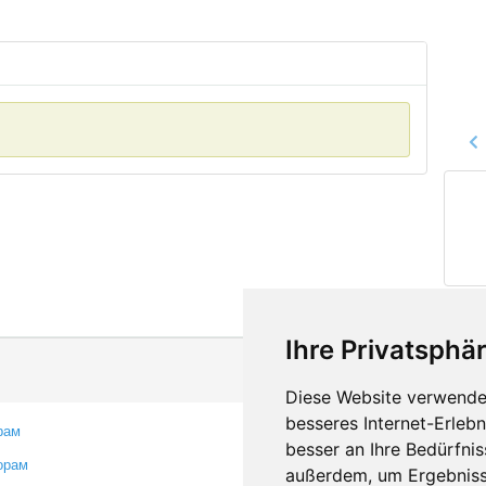
Ihre Privatsphär
Diese Website verwendet
besseres Internet-Erleb
рам
Контакты
besser an Ihre Bedürfni
орам
Оставить отзыв
außerdem, um Ergebniss