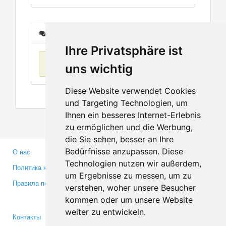
Сообщения
Ihre Privatsphäre ist
Нет данных
uns wichtig
Diese Website verwendet Cookies
und Targeting Technologien, um
Ihnen ein besseres Internet-Erlebnis
zu ermöglichen und die Werbung,
die Sie sehen, besser an Ihre
Bedürfnisse anzupassen. Diese
О нас
Партнерам
Technologien nutzen wir außerdem,
Политика конфиденциальности
Инвесторам
um Ergebnisse zu messen, um zu
Правила пользования
Пресса
verstehen, woher unsere Besucher
Медиа
kommen oder um unsere Website
weiter zu entwickeln.
Контакты
Facebook