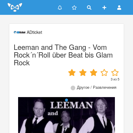
Update cookies preferences
ADticket
Leeman and The Gang - Vom
Rock´n´Roll über Beat bis Glam
Rock
3
из
5
Другое / Развлечения