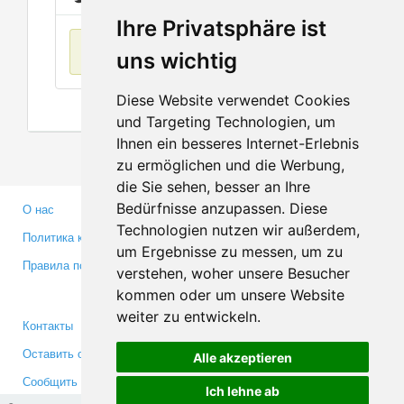
Ihre Privatsphäre ist
Нет данных
uns wichtig
Diese Website verwendet Cookies
und Targeting Technologien, um
Ihnen ein besseres Internet-Erlebnis
zu ermöglichen und die Werbung,
die Sie sehen, besser an Ihre
Bedürfnisse anzupassen. Diese
О нас
Партнерам
Technologien nutzen wir außerdem,
Политика конфиденциальности
Инвесторам
um Ergebnisse zu messen, um zu
Правила пользования
Пресса
verstehen, woher unsere Besucher
Медиа
kommen oder um unsere Website
weiter zu entwickeln.
Контакты
Facebook
Оставить отзыв
Twitter
Alle akzeptieren
Сообщить об ошибке
YouTube
Ich lehne ab