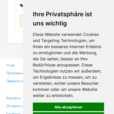
Сообщения
Ihre Privatsphäre ist
Нет данных
uns wichtig
Diese Website verwendet Cookies
und Targeting Technologien, um
Ihnen ein besseres Internet-Erlebnis
zu ermöglichen und die Werbung,
die Sie sehen, besser an Ihre
Bedürfnisse anzupassen. Diese
О нас
Партнерам
Technologien nutzen wir außerdem,
Политика конфиденциальности
Инвесторам
um Ergebnisse zu messen, um zu
Правила пользования
Пресса
verstehen, woher unsere Besucher
Медиа
kommen oder um unsere Website
weiter zu entwickeln.
Контакты
Facebook
Оставить отзыв
Twitter
Alle akzeptieren
Сообщить об ошибке
YouTube