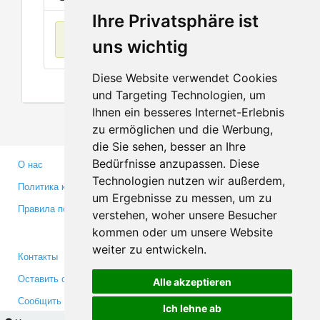
Ihre Privatsphäre ist
Нет данных
uns wichtig
Diese Website verwendet Cookies
und Targeting Technologien, um
Ihnen ein besseres Internet-Erlebnis
zu ermöglichen und die Werbung,
die Sie sehen, besser an Ihre
Bedürfnisse anzupassen. Diese
О нас
Партнерам
Technologien nutzen wir außerdem,
Политика конфиденциальности
Инвесторам
um Ergebnisse zu messen, um zu
Правила пользования
Пресса
verstehen, woher unsere Besucher
Медиа
kommen oder um unsere Website
weiter zu entwickeln.
Контакты
Facebook
Оставить отзыв
Twitter
Alle akzeptieren
Сообщить об ошибке
YouTube
Ich lehne ab