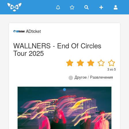
Update cookies preferences
ADticket
WALLNERS - End Of Circles
Tour 2025
3
из
5
Другое / Развлечения