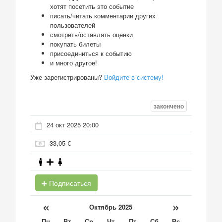
хотят посетить это событие
писать/читать комментарии других
пользователей
смотреть/оставлять оценки
покупать билеты
присоединиться к событию
и много другое!
Уже зарегистрированы?
Войдите в систему!
закончено
24 окт 2025 20:00
33,05 €
Подписаться
«
»
Октябрь 2025
Пн
Вт
Ср
Чт
Пт
Сб
Вс