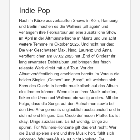
Indie Pop
Nach in Kürze ausverkauften Shows in Köln, Hamburg
und Berlin machen es die Wallners „all again“ und
verlängern ihre Februartour um eine zusätzliche Show
im April in der Altmünsterkirche in Mainz und um acht
weitere Termine im Oktober 2025. Und nicht nur das:
Die vier Geschwister Max, Nino, Laurenz und Anna
veröffentlichen am 07.02.2025 mit „End of Circles“ ihr
lang erwartetes Debütalbum und bringen das frisch
releaste Werk direkt mit auf Tour. Vor der
Albumveröffentlichung erschienen bereits im Voraus die
beiden Singles „Games“ und „Easy“, mit welchen sich
Fans des Quartetts bereits musikalisch auf das Album
einstimmen können. Wenn sie an ihrer Musik arbeiten,
ticken die Uhren bei Wallners ein wenig anders. Mit der
Folge, dass die Songs auf den Aufnahmen sowie bei
den Live-Arrangements unglaublich ausbalanciert und in
sich ruhend klingen. Das Credo der neuen Platte: Es ist
okay, Dinge zuzulassen. Es ist wichtig, Dinge zu
spüren. Für Wallners-Konzerte gilt das erst recht: Wer
die Band spielen sieht und ihre Musik hört, fühlt sich
geborgen. Wallners-Musik ist nicht konkret. Die