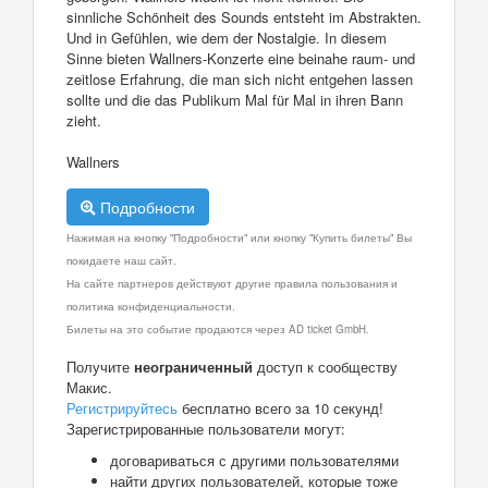
sinnliche Schönheit des Sounds entsteht im Abstrakten.
Und in Gefühlen, wie dem der Nostalgie. In diesem
Sinne bieten Wallners-Konzerte eine beinahe raum- und
zeitlose Erfahrung, die man sich nicht entgehen lassen
sollte und die das Publikum Mal für Mal in ihren Bann
zieht.
Wallners
Подробности
Нажимая на кнопку "Подробности" или кнопку "Купить билеты" Вы
покидаете наш сайт.
На сайте партнеров действуют другие правила пользования и
политика конфиденциальности.
Билеты на это событие продаются через AD ticket GmbH.
Получите
неограниченный
доступ к сообществу
Макис.
Регистрируйтесь
бесплатно всего за 10 секунд!
Зарегистрированные пользователи могут:
договариваться с другими пользователями
найти других пользователей, которые тоже