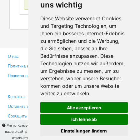
Нет данных
uns wichtig
Diese Website verwendet Cookies
und Targeting Technologien, um
Ihnen ein besseres Internet-Erlebnis
zu ermöglichen und die Werbung,
die Sie sehen, besser an Ihre
Bedürfnisse anzupassen. Diese
О нас
Партнерам
Technologien nutzen wir außerdem,
Политика конфиденциальности
Инвесторам
um Ergebnisse zu messen, um zu
Правила пользования
Пресса
verstehen, woher unsere Besucher
Медиа
kommen oder um unsere Website
weiter zu entwickeln.
Контакты
Facebook
Оставить отзыв
Twitter
Alle akzeptieren
Сообщить об ошибке
YouTube
Ich lehne ab
Google+
Мы используем cookies для того, чтобы Вы могли использовать весь функционал
Einstellungen ändern
нашего сайта. На
этой странице
Вы сможете узнать подробности и, при желании,
отключить использование cookies. Продолжая пользоваться сайтом, Вы