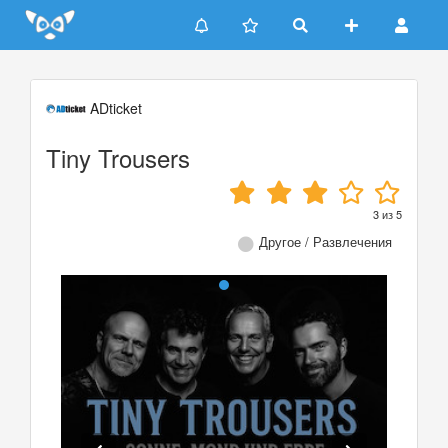
Update cookies preferences
ADticket
Tiny Trousers
3
из
5
Другое / Развлечения