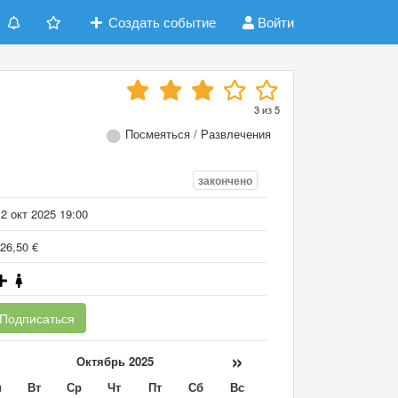
Создать событие
Войти
3
из
5
Посмеяться / Развлечения
закончено
2 окт 2025 19:00
26,50 €
Подписаться
«
»
Октябрь 2025
н
Вт
Ср
Чт
Пт
Сб
Вс