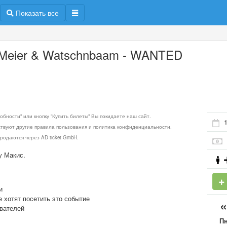
Показать все
Meier & Watschnbaam - WANTED
обности" или кнопку "Купить билеты" Вы покидаете наш сайт.
1
ствуют другие правила пользования и политика конфиденциальности.
родаются через AD ticket GmbH.
у Макис.
и
е хотят посетить это событие
ователей
П