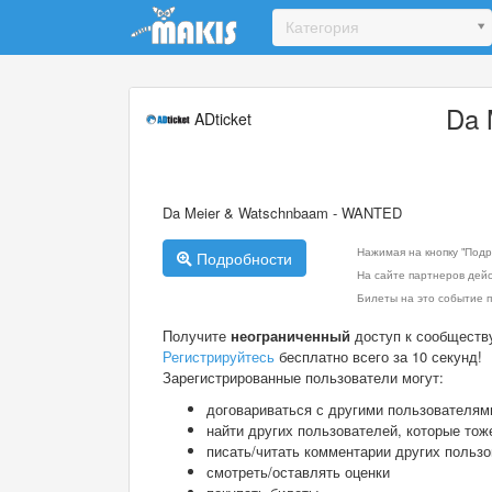
Update cookies preferences
Категория
Da 
ADticket
Da Meier & Watschnbaam - WANTED
Нажимая на кнопку "Подр
Подробности
На сайте партнеров дей
Билеты на это событие п
Получите
неограниченный
доступ к сообществ
Регистрируйтесь
бесплатно всего за 10 секунд!
Зарегистрированные пользователи могут:
договариваться с другими пользователям
найти других пользователей, которые тож
писать/читать комментарии других польз
смотреть/оставлять оценки