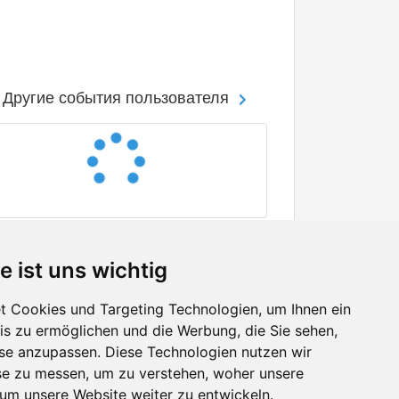
Другие события пользователя
e ist uns wichtig
 Cookies und Targeting Technologien, um Ihnen ein
nis zu ermöglichen und die Werbung, die Sie sehen,
Facebook
sse anzupassen. Diese Technologien nutzen wir
Twitter
e zu messen, um zu verstehen, woher unsere
YouTube
m unsere Website weiter zu entwickeln.