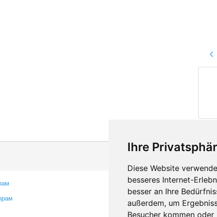
Ihre Privatsphär
Diese Website verwendet
besseres Internet-Erleb
рам
Контакты
besser an Ihre Bedürfni
орам
Оставить отзыв
außerdem, um Ergebniss
Сообщить об ошибке
Besucher kommen oder u