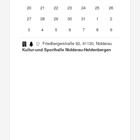
20
21
22
23
24
25
26
27
28
29
30
31
1
2
3
4
5
6
7
8
9
Friedbergerstraße 92, 61130, Nidderau
Kultur-und Sporthalle Nidderau-Heldenbergen