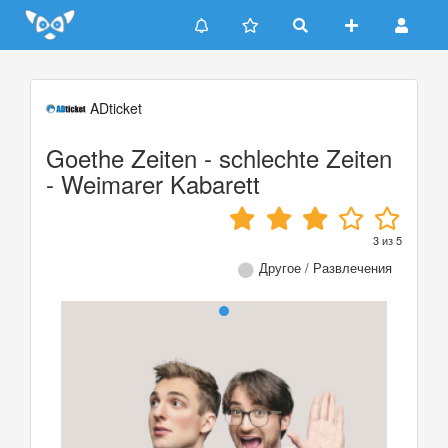
Update cookies preferences
ADticket
Goethe Zeiten - schlechte Zeiten
- Weimarer Kabarett
3
из
5
Другое / Развлечения