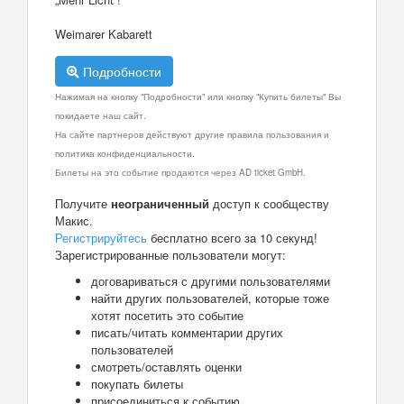
Weimarer Kabarett
Подробности
Нажимая на кнопку "Подробности" или кнопку "Купить билеты" Вы
покидаете наш сайт.
На сайте партнеров действуют другие правила пользования и
политика конфиденциальности.
Билеты на это событие продаются через AD ticket GmbH.
Получите
неограниченный
доступ к сообществу
Макис.
Регистрируйтесь
бесплатно всего за 10 секунд!
Зарегистрированные пользователи могут:
договариваться с другими пользователями
найти других пользователей, которые тоже
хотят посетить это событие
писать/читать комментарии других
пользователей
смотреть/оставлять оценки
покупать билеты
присоединиться к событию