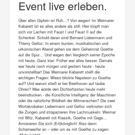
Event live erleben.
Über allen Gipfeln ist Ruh…? Von wegen! Im Weimarer
Kabarett ist es alles andere als still: Hier klopft man
sich vor Lachen mit Faust I und Faust II auf die
Schenkel. Schuld daran sind Bernard Liebermann und
Thierry Gelloz: In einem bunten, musikalischen und
urkomischen Abend gehen sie dem Geheimrat Goethe
auf die Spur… Und wagen den Vergleich seiner Epoche
mit heute. Ganz klar: Früher war alles besser. Damals
war heute noch morgen und gestern heute - heute
unvorstellbar! Das Weimarer Kabarett stellt die
wichtigen Fragen: Wieso blickte Napoleon zu Goethe
auf? Und warum stieß er bei Beethoven auf taube
Ohren? Was würde den Dichterfürsten heute mehr
beeindrucken - die Künstliche Intelligenz der Maschinen
oder die natürliche Blödheit der Mitmenschen? Die zwei
Wortakrobaten Liebermann und Gelloz verknoten sich
die Zungen und strapazieren Ihre Lachmuskeln: Weimar
mit Witz, Kabarett mit Klassik, Goethe mit Gags…
Amüsieren Sie sich (Erl)königlich! Also dann:
Scheinwerfer an – oder um es mit Goethe zu sagen:
„Mehr Licht“!