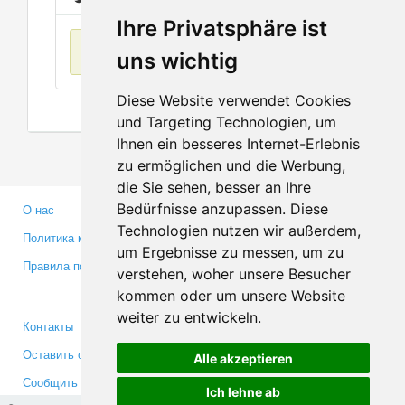
Ihre Privatsphäre ist
Нет данных
uns wichtig
Diese Website verwendet Cookies
und Targeting Technologien, um
Ihnen ein besseres Internet-Erlebnis
zu ermöglichen und die Werbung,
die Sie sehen, besser an Ihre
Bedürfnisse anzupassen. Diese
О нас
Партнерам
Technologien nutzen wir außerdem,
Политика конфиденциальности
Инвесторам
um Ergebnisse zu messen, um zu
Правила пользования
Пресса
verstehen, woher unsere Besucher
Медиа
kommen oder um unsere Website
weiter zu entwickeln.
Контакты
Facebook
Оставить отзыв
Twitter
Alle akzeptieren
Сообщить об ошибке
YouTube
Ich lehne ab