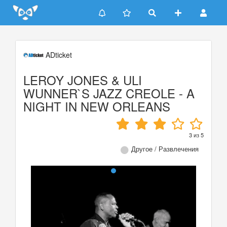
Update cookies preferences
ADticket
LEROY JONES & ULI
WUNNER`S JAZZ CREOLE - A
NIGHT IN NEW ORLEANS
3
из
5
Другое / Развлечения