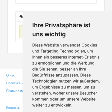
Сообщения
Ihre Privatsphäre ist
Нет данных
uns wichtig
Diese Website verwendet Cookies
und Targeting Technologien, um
Ihnen ein besseres Internet-Erlebnis
zu ermöglichen und die Werbung,
die Sie sehen, besser an Ihre
Bedürfnisse anzupassen. Diese
О нас
Партнерам
Technologien nutzen wir außerdem,
Политика конфиденциальности
Инвесторам
um Ergebnisse zu messen, um zu
Правила пользования
Пресса
verstehen, woher unsere Besucher
Медиа
kommen oder um unsere Website
weiter zu entwickeln.
Контакты
Facebook