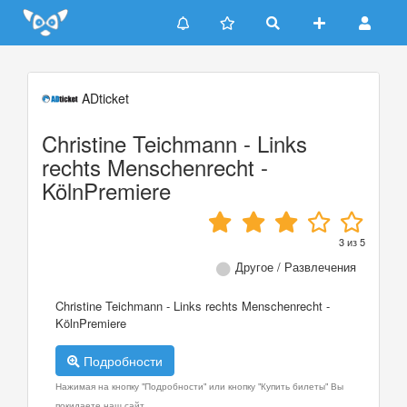
Update cookies preferences
ADticket
Christine Teichmann - Links
rechts Menschenrecht -
KölnPremiere
3
из
5
Другое / Развлечения
Christine Teichmann - Links rechts Menschenrecht -
KölnPremiere
Подробности
Нажимая на кнопку "Подробности" или кнопку "Купить билеты" Вы
покидаете наш сайт.