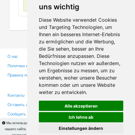
Нет данных
uns wichtig
Diese Website verwendet Cookies
und Targeting Technologien, um
Ihnen ein besseres Internet-Erlebnis
zu ermöglichen und die Werbung,
die Sie sehen, besser an Ihre
Bedürfnisse anzupassen. Diese
О нас
Партнерам
Technologien nutzen wir außerdem,
Политика конфиденциальности
Инвесторам
um Ergebnisse zu messen, um zu
Правила пользования
Пресса
verstehen, woher unsere Besucher
Медиа
kommen oder um unsere Website
weiter zu entwickeln.
Контакты
Facebook
Оставить отзыв
Twitter
Alle akzeptieren
Сообщить об ошибке
YouTube
Ich lehne ab
Google+
Мы используем cookies для того, чтобы Вы могли использовать весь функционал
Einstellungen ändern
нашего сайта. На
этой странице
Вы сможете узнать подробности и, при желании,
отключить использование cookies. Продолжая пользоваться сайтом, Вы