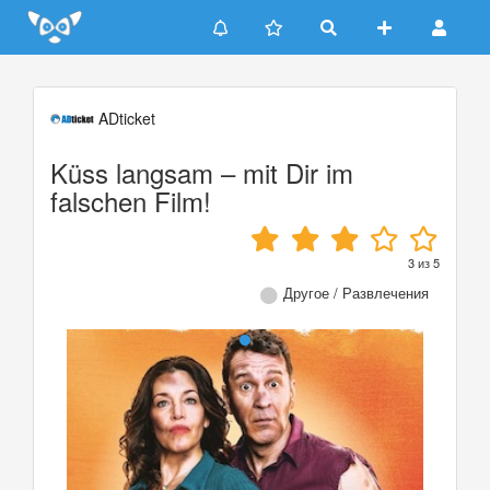
Update cookies preferences
ADticket
Küss langsam – mit Dir im
falschen Film!
3
из
5
Другое / Развлечения