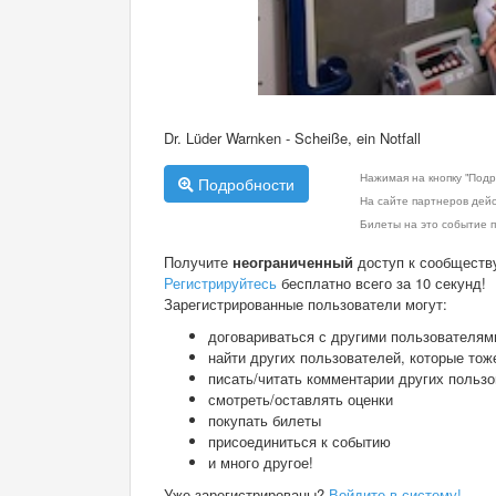
Dr. Lüder Warnken - Scheiße, ein Notfall
Нажимая на кнопку "Подр
Подробности
На сайте партнеров дей
Билеты на это событие п
Получите
неограниченный
доступ к сообществ
Регистрируйтесь
бесплатно всего за 10 секунд!
Зарегистрированные пользователи могут:
договариваться с другими пользователям
найти других пользователей, которые тож
писать/читать комментарии других польз
смотреть/оставлять оценки
покупать билеты
присоединиться к событию
и много другое!
Уже зарегистрированы?
Войдите в систему!