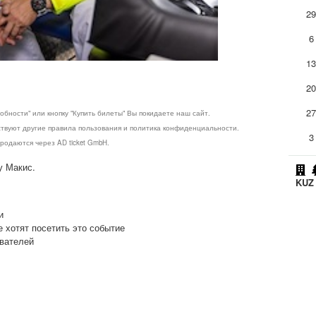
2
6
1
2
2
обности" или кнопку "Купить билеты" Вы покидаете наш сайт.
ствуют другие правила пользования и политика конфиденциальности.
3
родаются через AD ticket GmbH.
у Макис.
KUZ 
и
е хотят посетить это событие
ователей