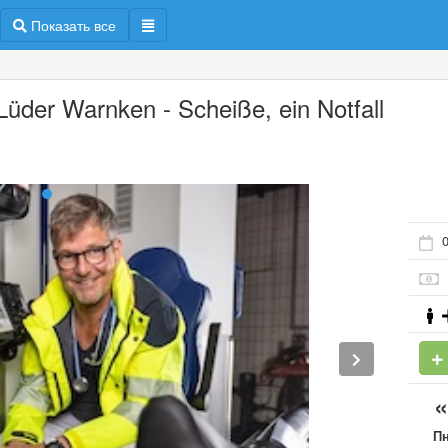
Показать все
 Lüder Warnken - Scheiße, ein Notfall
0
П