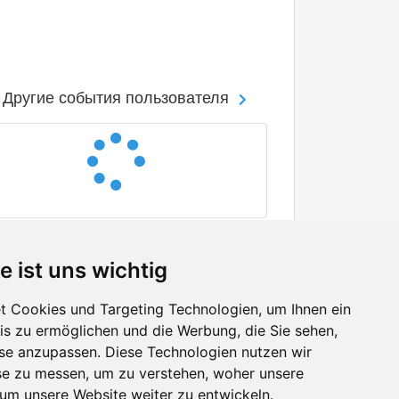
Другие события пользователя
e ist uns wichtig
 Cookies und Targeting Technologien, um Ihnen ein
nis zu ermöglichen und die Werbung, die Sie sehen,
Facebook
sse anzupassen. Diese Technologien nutzen wir
Twitter
e zu messen, um zu verstehen, woher unsere
YouTube
m unsere Website weiter zu entwickeln.