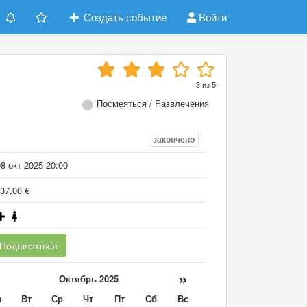
Создать событие
Войти
3
из
5
Посмеяться / Развлечения
закончено
8 окт 2025 20:00
37,00 €
Подписаться
«
»
Октябрь 2025
н
Вт
Ср
Чт
Пт
Сб
Вс