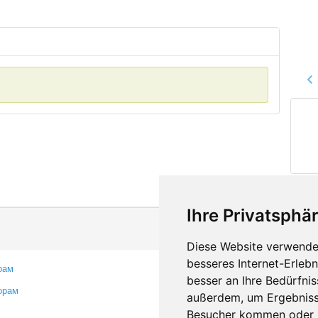
Ihre Privatsphär
Diese Website verwendet
besseres Internet-Erleb
рам
Контакты
besser an Ihre Bedürfni
орам
Оставить отзыв
außerdem, um Ergebniss
Сообщить об ошибке
Besucher kommen oder u