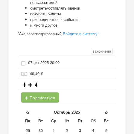
пользователей
смотреть/оставлять оценки
покупать билеты
присоединиться к событию
и много другое!
Уже зарегистрированы?
Войдите в систему!
закончено
07 окт 2025 20:00
40,40 €
Подписаться
«
»
Октябрь 2025
Пн
Вт
Ср
Чт
Пт
Сб
Вс
29
30
1
2
3
4
5