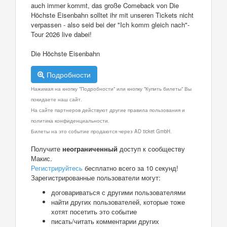
auch immer kommt, das große Comeback von Die
Höchste Eisenbahn solltet ihr mit unseren Tickets nicht
verpassen - also seid bei der "Ich komm gleich nach"-
Tour 2026 live dabei!
Die Höchste Eisenbahn
Подробности
Нажимая на кнопку "Подробности" или кнопку "Купить билеты" Вы
покидаете наш сайт.
На сайте партнеров действуют другие правила пользования и
политика конфиденциальности.
Билеты на это событие продаются через AD ticket GmbH.
Получите
неограниченный
доступ к сообществу
Макис.
Регистрируйтесь
бесплатно всего за 10 секунд!
Зарегистрированные пользователи могут:
договариваться с другими пользователями
найти других пользователей, которые тоже
хотят посетить это событие
писать/читать комментарии других