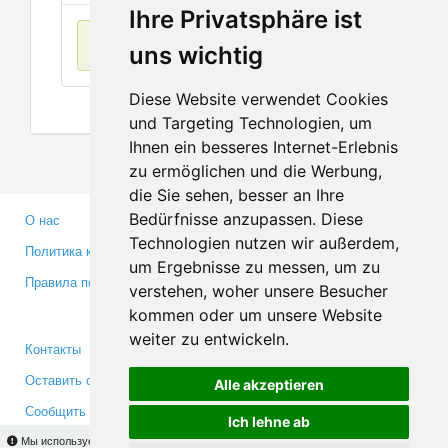
Ihre Privatsphäre ist
Нет данных
uns wichtig
Diese Website verwendet Cookies
und Targeting Technologien, um
Ihnen ein besseres Internet-Erlebnis
zu ermöglichen und die Werbung,
die Sie sehen, besser an Ihre
Bedürfnisse anzupassen. Diese
О нас
Партнерам
Technologien nutzen wir außerdem,
Политика конфиденциальности
Инвесторам
um Ergebnisse zu messen, um zu
Правила пользования
Пресса
verstehen, woher unsere Besucher
Медиа
kommen oder um unsere Website
weiter zu entwickeln.
Контакты
Facebook
Оставить отзыв
Twitter
Alle akzeptieren
Сообщить об ошибке
YouTube
Ich lehne ab
Google+
Мы используем cookies для того, чтобы Вы могли использовать весь функционал