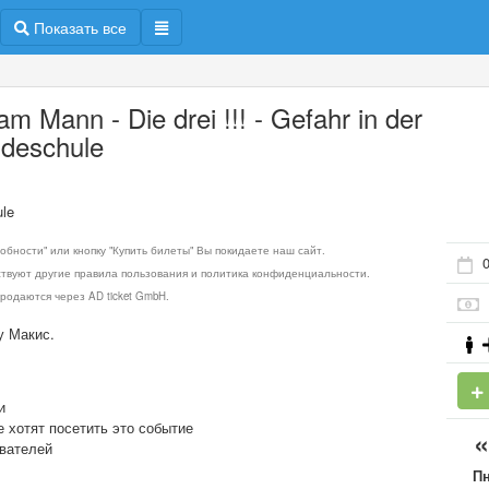
Показать все
am Mann - Die drei !!! - Gefahr in der
deschule
ule
обности" или кнопку "Купить билеты" Вы покидаете наш сайт.
0
ствуют другие правила пользования и политика конфиденциальности.
родаются через AD ticket GmbH.
у Макис.
и
е хотят посетить это событие
ователей
П