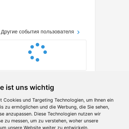
Другие события пользователя
e ist uns wichtig
 Cookies und Targeting Technologien, um Ihnen ein
nis zu ermöglichen und die Werbung, die Sie sehen,
Facebook
sse anzupassen. Diese Technologien nutzen wir
Twitter
e zu messen, um zu verstehen, woher unsere
YouTube
m unsere Website weiter zu entwickeln.