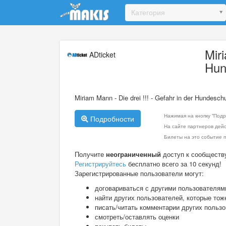
Update cookies preferences
Категория
Miri
ADticket
Hun
Miriam Mann - Die drei !!! - Gefahr in der Hundesch
Нажимая на кнопку "Подр
Подробности
На сайте партнеров дей
Билеты на это событие п
Получите
неограниченный
доступ к сообществ
Регистрируйтесь
бесплатно всего за 10 секунд!
Зарегистрированные пользователи могут:
договариваться с другими пользователям
найти других пользователей, которые тож
писать/читать комментарии других польз
смотреть/оставлять оценки