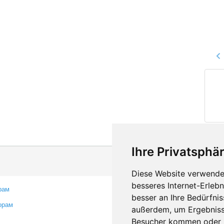
Ihre Privatsphär
Diese Website verwendet
besseres Internet-Erleb
рам
Контакты
besser an Ihre Bedürfni
орам
Оставить отзыв
außerdem, um Ergebniss
Сообщить об ошибке
Besucher kommen oder u