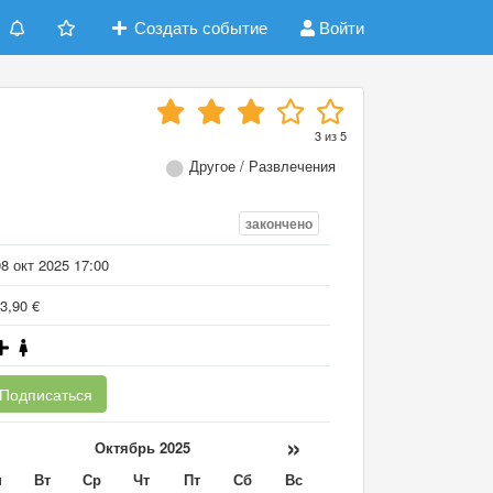
Создать событие
Войти
3
из
5
Другое / Развлечения
закончено
8 окт 2025 17:00
3,90 €
Подписаться
«
»
Октябрь 2025
н
Вт
Ср
Чт
Пт
Сб
Вс