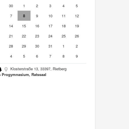
9
30
1
2
3
4
5
7
8
9
10
11
12
3
14
15
16
17
18
19
0
21
22
23
24
25
26
7
28
29
30
31
1
2
4
5
6
7
8
9
Klosterstraße 13, 33397, Rietberg
s Progymnasium, Ratssaal