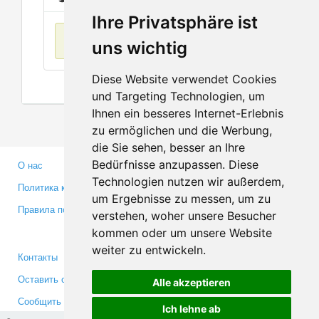
Ihre Privatsphäre ist
Нет данных
uns wichtig
Diese Website verwendet Cookies
und Targeting Technologien, um
Ihnen ein besseres Internet-Erlebnis
zu ermöglichen und die Werbung,
die Sie sehen, besser an Ihre
Bedürfnisse anzupassen. Diese
О нас
Партнерам
Technologien nutzen wir außerdem,
Политика конфиденциальности
Инвесторам
um Ergebnisse zu messen, um zu
Правила пользования
Пресса
verstehen, woher unsere Besucher
Медиа
kommen oder um unsere Website
weiter zu entwickeln.
Контакты
Facebook
Оставить отзыв
Twitter
Alle akzeptieren
Сообщить об ошибке
YouTube
Ich lehne ab