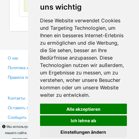
Нет данных
uns wichtig
Diese Website verwendet Cookies
und Targeting Technologien, um
Ihnen ein besseres Internet-Erlebnis
zu ermöglichen und die Werbung,
die Sie sehen, besser an Ihre
Bedürfnisse anzupassen. Diese
О нас
Партнерам
Technologien nutzen wir außerdem,
Политика конфиденциальности
Инвесторам
um Ergebnisse zu messen, um zu
Правила пользования
Пресса
verstehen, woher unsere Besucher
Медиа
kommen oder um unsere Website
weiter zu entwickeln.
Контакты
Facebook
Оставить отзыв
Twitter
Alle akzeptieren
Сообщить об ошибке
YouTube
Ich lehne ab
Google+
Мы используем cookies для того, чтобы Вы могли использовать весь функционал
Einstellungen ändern
нашего сайта. На
этой странице
Вы сможете узнать подробности и, при желании,
отключить использование cookies. Продолжая пользоваться сайтом, Вы