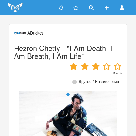
Update cookies preferences
ADticket
Hezron Chetty - "I Am Death, I
Am Breath, I Am Life”
3
из
5
Другое / Развлечения