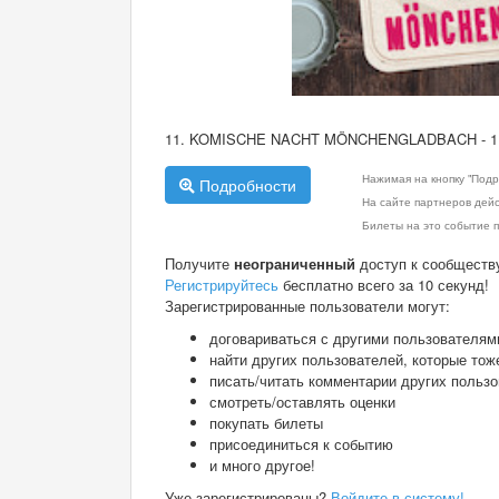
11. KOMISCHE NACHT MÖNCHENGLADBACH - 
Нажимая на кнопку "Подр
Подробности
На сайте партнеров дей
Билеты на это событие п
Получите
неограниченный
доступ к сообществ
Регистрируйтесь
бесплатно всего за 10 секунд!
Зарегистрированные пользователи могут:
договариваться с другими пользователям
найти других пользователей, которые тож
писать/читать комментарии других польз
смотреть/оставлять оценки
покупать билеты
присоединиться к событию
и много другое!
Уже зарегистрированы?
Войдите в систему!