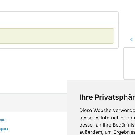
Ihre Privatsphär
Diese Website verwendet
besseres Internet-Erleb
рам
Контакты
besser an Ihre Bedürfni
орам
Оставить отзыв
außerdem, um Ergebniss