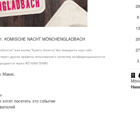
2
6
1
11. KOMISCHE NACHT MÖNCHENGLADBACH
2
2
обности" или кнопку "Купить билеты" Вы покидаете наш сайт.
ствуют другие правила пользования и политика конфиденциальности.
3
родаются через AD ticket GmbH.
у Макис.
Mönc
Hase
и
е хотят посетить это событие
ователей