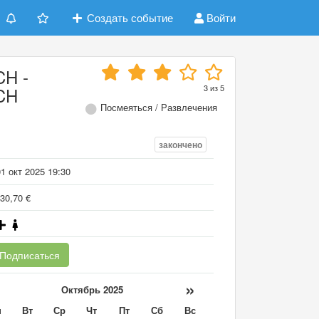
Создать событие
Войти
H -
3
из
5
CH
Посмеяться / Развлечения
закончено
1 окт 2025 19:30
30,70 €
Подписаться
«
»
Октябрь 2025
н
Вт
Ср
Чт
Пт
Сб
Вс