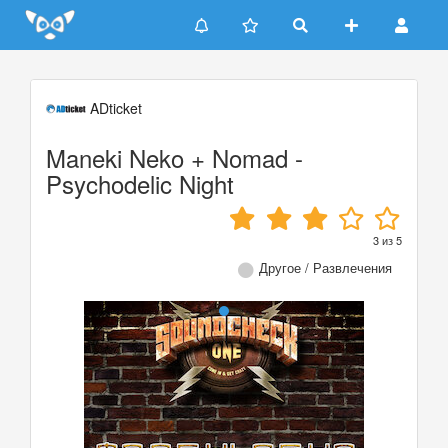
Update cookies preferences
ADticket
Maneki Neko + Nomad -
Psychodelic Night
3
из
5
Другое / Развлечения