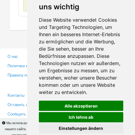
Нет данных
uns wichtig
Diese Website verwendet Cookies
und Targeting Technologien, um
Ihnen ein besseres Internet-Erlebnis
zu ermöglichen und die Werbung,
die Sie sehen, besser an Ihre
Bedürfnisse anzupassen. Diese
О нас
Партнерам
Technologien nutzen wir außerdem,
Политика конфиденциальности
Инвесторам
um Ergebnisse zu messen, um zu
Правила пользования
Пресса
verstehen, woher unsere Besucher
Медиа
kommen oder um unsere Website
weiter zu entwickeln.
Контакты
Facebook
Оставить отзыв
Twitter
Alle akzeptieren
Сообщить об ошибке
YouTube
Ich lehne ab
Google+
Мы используем cookies для того, чтобы Вы могли использовать весь функционал
Einstellungen ändern
нашего сайта. На
этой странице
Вы сможете узнать подробности и, при желании,
отключить использование cookies. Продолжая пользоваться сайтом, Вы