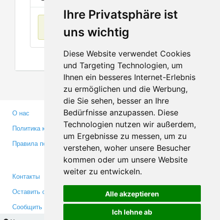
Ihre Privatsphäre ist
Нет данных
uns wichtig
Diese Website verwendet Cookies
und Targeting Technologien, um
Ihnen ein besseres Internet-Erlebnis
zu ermöglichen und die Werbung,
die Sie sehen, besser an Ihre
Bedürfnisse anzupassen. Diese
О нас
Партнерам
Technologien nutzen wir außerdem,
Политика конфиденциальности
Инвесторам
um Ergebnisse zu messen, um zu
Правила пользования
Пресса
verstehen, woher unsere Besucher
Медиа
kommen oder um unsere Website
weiter zu entwickeln.
Контакты
Facebook
Оставить отзыв
Twitter
Alle akzeptieren
Сообщить об ошибке
YouTube
Ich lehne ab