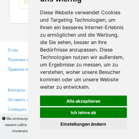
Diese Website verwendet Cookies
und Targeting Technologien, um
Ihnen ein besseres Internet-Erlebnis
zu ermöglichen und die Werbung,
die Sie sehen, besser an Ihre
Bedürfnisse anzupassen. Diese
О нас
Партнерам
Technologien nutzen wir außerdem,
Политика конфиденциальности
Инвесторам
um Ergebnisse zu messen, um zu
Правила пользования
Пресса
verstehen, woher unsere Besucher
Медиа
kommen oder um unsere Website
weiter zu entwickeln.
Контакты
Facebook
Оставить отзыв
Twitter
Alle akzeptieren
Сообщить об ошибке
YouTube
Ich lehne ab
Google+
Мы используем cookies для того, чтобы Вы могли использовать весь функционал
Einstellungen ändern
нашего сайта. На
этой странице
Вы сможете узнать подробности и, при желании,
отключить использование cookies. Продолжая пользоваться сайтом, Вы
Makis
© Copyright 2026
подтверждаете свое согласие.
OK