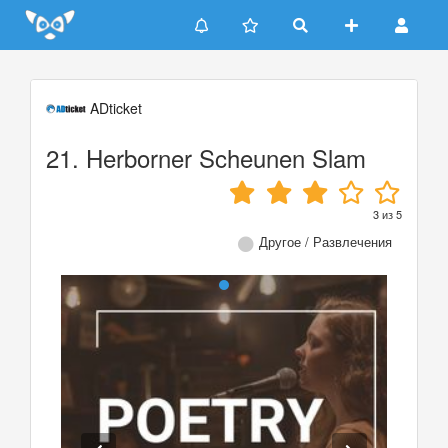
Update cookies preferences
ADticket
21. Herborner Scheunen Slam
3
из
5
Другое / Развлечения