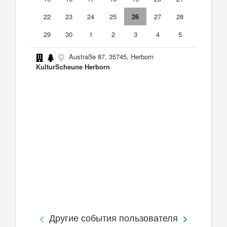
22
23
24
25
26
27
28
29
30
1
2
3
4
5
Austraße 87, 35745, Herborn
KulturScheune Herborn
Другие события пользователя