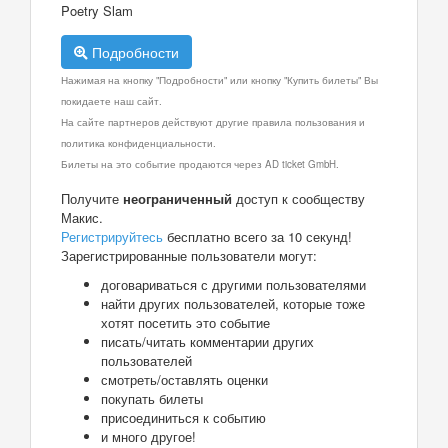
Poetry Slam
Подробности
Нажимая на кнопку "Подробности" или кнопку "Купить билеты" Вы
покидаете наш сайт.
На сайте партнеров действуют другие правила пользования и
политика конфиденциальности.
Билеты на это событие продаются через AD ticket GmbH.
Получите
неограниченный
доступ к сообществу
Макис.
Регистрируйтесь
бесплатно всего за 10 секунд!
Зарегистрированные пользователи могут:
договариваться с другими пользователями
найти других пользователей, которые тоже
хотят посетить это событие
писать/читать комментарии других
пользователей
смотреть/оставлять оценки
покупать билеты
присоединиться к событию
и много другое!