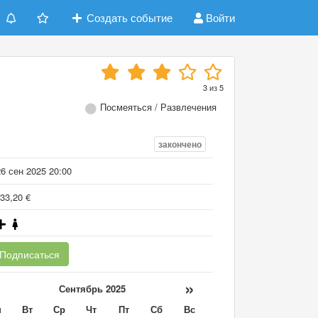
Создать событие
Войти
3
из
5
Посмеяться / Развлечения
закончено
6 сен 2025 20:00
33,20 €
Подписаться
«
»
Сентябрь 2025
н
Вт
Ср
Чт
Пт
Сб
Вс