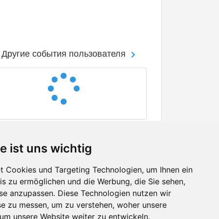
Другие события пользователя
e ist uns wichtig
 Cookies und Targeting Technologien, um Ihnen ein
nis zu ermöglichen und die Werbung, die Sie sehen,
Facebook
sse anzupassen. Diese Technologien nutzen wir
Twitter
e zu messen, um zu verstehen, woher unsere
YouTube
m unsere Website weiter zu entwickeln.