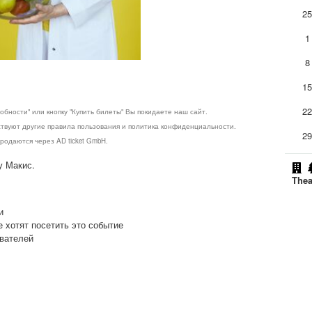
2
1
8
1
2
обности" или кнопку "Купить билеты" Вы покидаете наш сайт.
ствуют другие правила пользования и политика конфиденциальности.
2
родаются через AD ticket GmbH.
у Макис.
Thea
и
е хотят посетить это событие
ователей