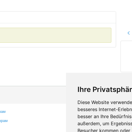
Ihre Privatsphär
Diese Website verwendet
besseres Internet-Erleb
рам
Контакты
besser an Ihre Bedürfni
орам
Оставить отзыв
außerdem, um Ergebniss
Сообщить об ошибке
Besucher kommen oder u